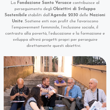
La
Fondazione Santo Versace
contribuisce al
perseguimento degli
Obiettivi di Sviluppo
Sostenibile
stabiliti dall’
Agenda 2030
delle
Nazioni
Unite
. Sostiene enti non profit che favoriscono
l’empowerment femminile, l’inclusione sociale, il
contrasto alla povertà, l’educazione e la formazione e
sviluppa
altresì
progetti
propri
per
perseguire
direttamente questi obiettivi
.