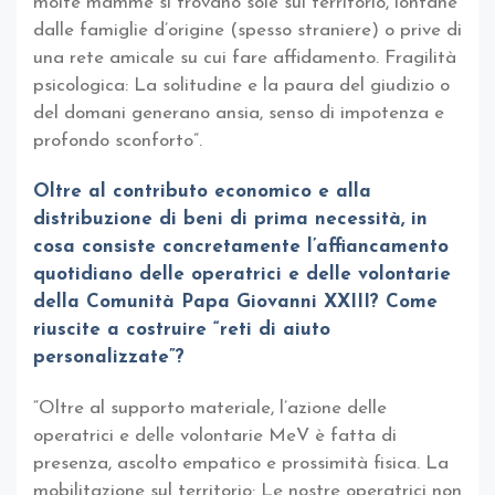
molte mamme si trovano sole sul territorio, lontane
dalle famiglie d’origine (spesso straniere) o prive di
una rete amicale su cui fare affidamento. Fragilità
psicologica: La solitudine e la paura del giudizio o
del domani generano ansia, senso di impotenza e
profondo sconforto”.
Oltre al contributo economico e alla
distribuzione di beni di prima necessità, in
cosa consiste concretamente l’affiancamento
quotidiano delle operatrici e delle volontarie
della Comunità Papa Giovanni XXIII? Come
riuscite a costruire “reti di aiuto
personalizzate”?
“Oltre al supporto materiale, l’azione delle
operatrici e delle volontarie MeV è fatta di
presenza, ascolto empatico e prossimità fisica. La
mobilitazione sul territorio: Le nostre operatrici non